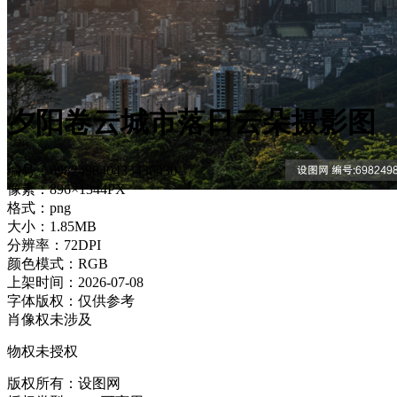
夕阳卷云城市落日云朵摄影图
编号：698249840433436430
像素：896×1344PX
格式：png
大小：1.85MB
分辨率：72DPI
颜色模式：RGB
上架时间：2026-07-08
字体版权：仅供参考
肖像权未涉及
物权未授权
版权所有：设图网