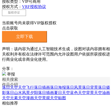
授权类型：VIP可商用
授权方式：
VRF授权协议
版权存证
当前账号尚未获得VIP版权授权
点击获取
立即下载
声明：该内容为通过人工智能技术生成，设图对该内容拥有相
关权利并有权在法律许可范围内允许设图用户依据所获授权进
行商业化或非商业化使用。
分享：
举报
相关搜索
作品介绍
落日天空
天空飞行
落日插画
落日海报
落日风景
落日背景
落日摄
影
落日山水风景
夕阳落日插画
夏日天空蓝色天空背景
天空油画
天空元素
天空漫画
天空景观
天空贴图
相似推荐