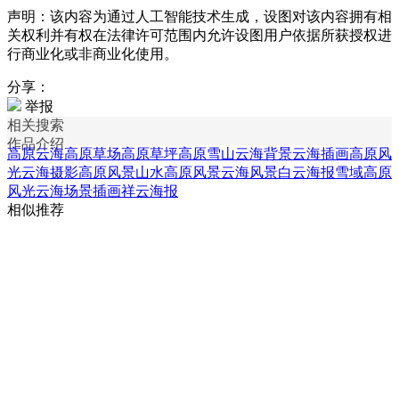
声明：该内容为通过人工智能技术生成，设图对该内容拥有相
关权利并有权在法律许可范围内允许设图用户依据所获授权进
行商业化或非商业化使用。
分享：
举报
相关搜索
作品介绍
高原云海
高原草场
高原草坪
高原雪山
云海背景
云海插画
高原风
光
云海摄影
高原风景
山水高原风景
云海风景
白云海报
雪域高原
风光
云海场景插画
祥云海报
相似推荐