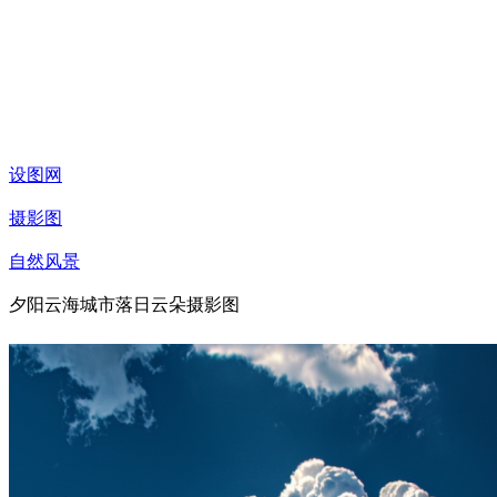
设图网
摄影图
自然风景
夕阳云海城市落日云朵摄影图