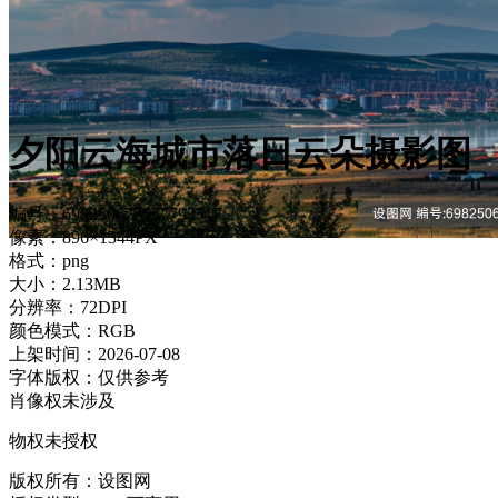
夕阳云海城市落日云朵摄影图
编号：698250677557793517
像素：896×1344PX
格式：png
大小：2.13MB
分辨率：72DPI
颜色模式：RGB
上架时间：2026-07-08
字体版权：仅供参考
肖像权未涉及
物权未授权
版权所有：设图网