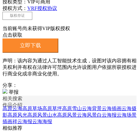
授权类型：VIP可商用
授权方式：
VRF授权协议
版权存证
当前账号尚未获得VIP版权授权
点击获取
立即下载
声明：该内容为通过人工智能技术生成，设图对该内容拥有相
关权利并有权在法律许可范围内允许设图用户依据所获授权进
行商业化或非商业化使用。
分享：
举报
相关搜索
作品介绍
高原云海
高原草场
高原草坪
高原雪山
云海背景
云海插画
云海摄
影
高原风光
高原风景
山水高原风景
云海风景
白云海报
云海场景
插画
祥云海报
云海海报
相似推荐