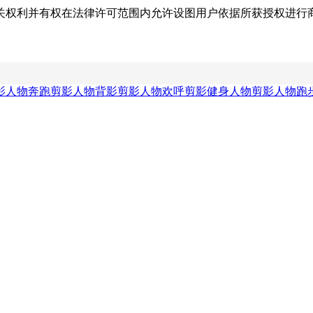
关权利并有权在法律许可范围内允许设图用户依据所获授权进行
影
人物奔跑剪影
人物背影剪影
人物欢呼剪影
健身人物剪影
人物跑