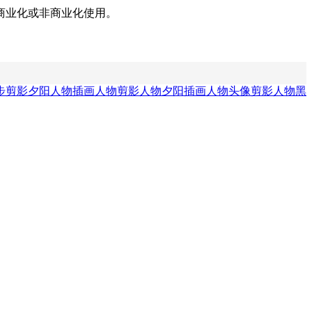
商业化或非商业化使用。
步剪影
夕阳人物插画
人物剪影
人物夕阳插画
人物头像剪影
人物黑