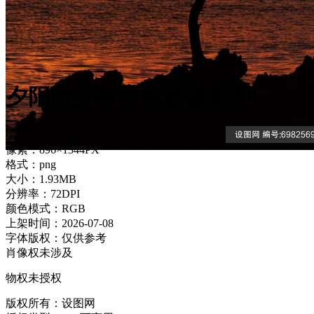
夕阳时分树干剪影摄影图
编号：698256994745848830
像素：896×1344PX
格式：png
大小：1.93MB
分辨率：72DPI
颜色模式：RGB
上架时间：2026-07-08
字体版权：仅供参考
肖像权未涉及
物权未授权
版权所有：设图网