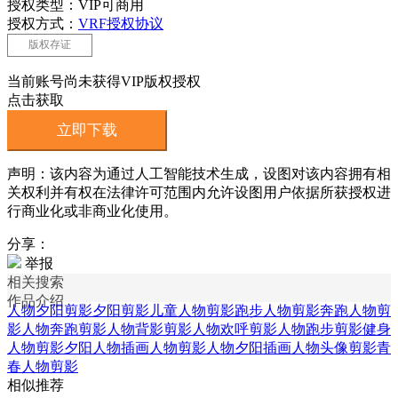
授权类型：VIP可商用
授权方式：
VRF授权协议
版权存证
当前账号尚未获得VIP版权授权
点击获取
立即下载
声明：该内容为通过人工智能技术生成，设图对该内容拥有相
关权利并有权在法律许可范围内允许设图用户依据所获授权进
行商业化或非商业化使用。
分享：
举报
相关搜索
作品介绍
人物夕阳剪影
夕阳剪影
儿童人物剪影
跑步人物剪影
奔跑人物剪
影
人物奔跑剪影
人物背影剪影
人物欢呼剪影
人物跑步剪影
健身
人物剪影
夕阳人物插画
人物剪影
人物夕阳插画
人物头像剪影
青
春人物剪影
相似推荐