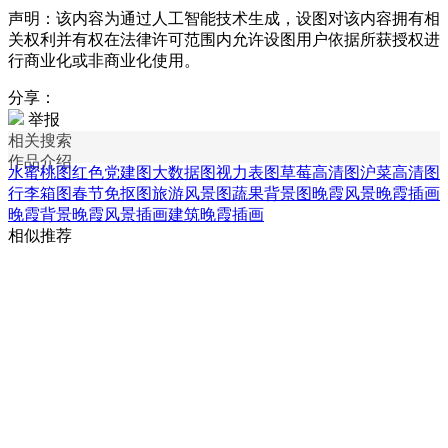
声明：该内容为通过人工智能技术生成，设图对该内容拥有相
关权利并有权在法律许可范围内允许设图用户依据所获授权进
行商业化或非商业化使用。
分享：
举报
相关搜索
作品介绍
水蜜桃图
红色党建图
大数据图
视力表图
草莓高清图
沪菜高清图
行李箱图
春节免抠图
旅游风景图
蔬果背景图
晚霞风景
晚霞插画
晚霞背景
晚霞风景插画
建筑晚霞插画
相似推荐