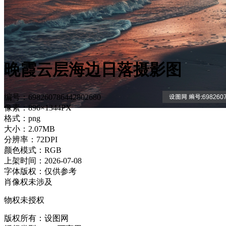
晚霞云层海边日落摄影图
编号：698260786442802680
像素：896×1344PX
格式：png
大小：2.07MB
分辨率：72DPI
颜色模式：RGB
上架时间：2026-07-08
字体版权：仅供参考
肖像权未涉及
物权未授权
版权所有：设图网