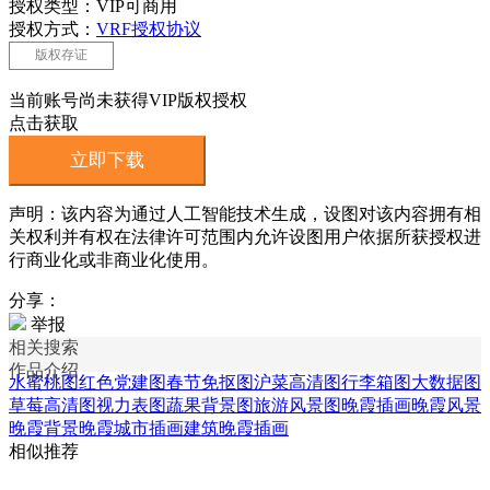
授权类型：VIP可商用
授权方式：
VRF授权协议
版权存证
当前账号尚未获得VIP版权授权
点击获取
立即下载
声明：该内容为通过人工智能技术生成，设图对该内容拥有相
关权利并有权在法律许可范围内允许设图用户依据所获授权进
行商业化或非商业化使用。
分享：
举报
相关搜索
作品介绍
水蜜桃图
红色党建图
春节免抠图
沪菜高清图
行李箱图
大数据图
草莓高清图
视力表图
蔬果背景图
旅游风景图
晚霞插画
晚霞风景
晚霞背景
晚霞城市插画
建筑晚霞插画
相似推荐