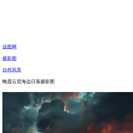
设图网
摄影图
自然风景
晚霞云层海边日落摄影图