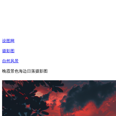
设图网
摄影图
自然风景
晚霞景色海边日落摄影图