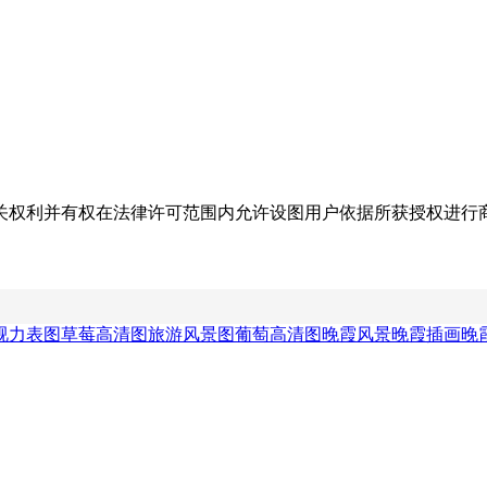
关权利并有权在法律许可范围内允许设图用户依据所获授权进行
视力表图
草莓高清图
旅游风景图
葡萄高清图
晚霞风景
晚霞插画
晚