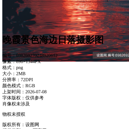
晚霞景色海边日落摄影图
编号：698269270248920612
像素：896×1344PX
格式：png
大小：2MB
分辨率：72DPI
颜色模式：RGB
上架时间：2026-07-08
字体版权：仅供参考
肖像权未涉及
物权未授权
版权所有：设图网