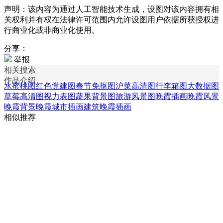
声明：该内容为通过人工智能技术生成，设图对该内容拥有相
关权利并有权在法律许可范围内允许设图用户依据所获授权进
行商业化或非商业化使用。
分享：
举报
相关搜索
作品介绍
水蜜桃图
红色党建图
春节免抠图
沪菜高清图
行李箱图
大数据图
草莓高清图
视力表图
蔬果背景图
旅游风景图
晚霞插画
晚霞风景
晚霞背景
晚霞城市插画
建筑晚霞插画
相似推荐