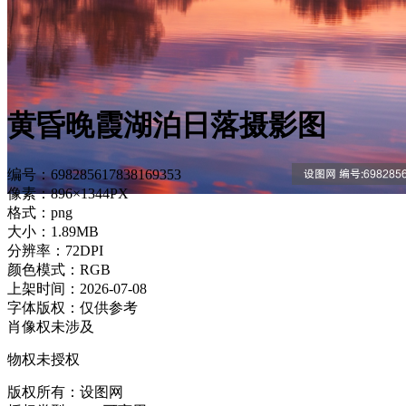
黄昏晚霞湖泊日落摄影图
编号：698285617838169353
像素：896×1344PX
格式：png
大小：1.89MB
分辨率：72DPI
颜色模式：RGB
上架时间：2026-07-08
字体版权：仅供参考
肖像权未涉及
物权未授权
版权所有：设图网