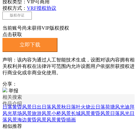
授权类型：VIP可商用
授权方式：
VRF授权协议
版权存证
当前账号尚未获得VIP版权授权
点击获取
立即下载
声明：该内容为通过人工智能技术生成，设图对该内容拥有相
关权利并有权在法律许可范围内允许设图用户依据所获授权进
行商业化或非商业化使用。
分享：
举报
相关搜索
作品介绍
日落黄昏风景
日出日落风景
秋日落叶
火烧云日落
荷塘风光
迪拜
风光
草场风景
旅游风景
小桥风景
长城风景
黄昏风景
日落风光
日
落风景
海边黄昏风景
风景黄昏插画
相似推荐