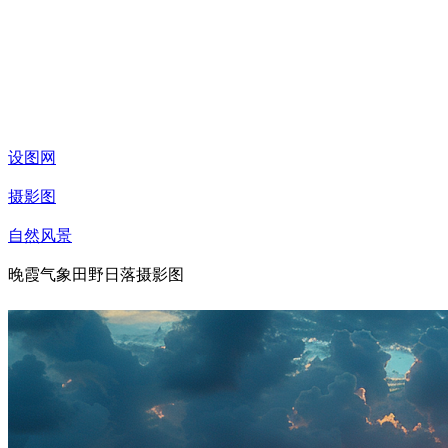
设图网
摄影图
自然风景
晚霞气象田野日落摄影图