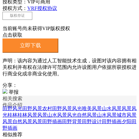
授权类型：VIP可商用
授权方式：
VRF授权协议
版权存证
当前账号尚未获得VIP版权授权
点击获取
立即下载
声明：该内容为通过人工智能技术生成，设图对该内容拥有相
关权利并有权在法律许可范围内允许设图用户依据所获授权进
行商业化或非商业化使用。
分享：
举报
相关搜索
作品介绍
田野风光
田野风景
农村田野风景
风光唯美风景
山水风景风景
风
光桂林桂林风景
风景山水风景
风光自然风景
山水风景城市风景
风景自然风景
风景田野插画
田野背景
田野设计
田野插画
夕阳田
野插画
相似推荐