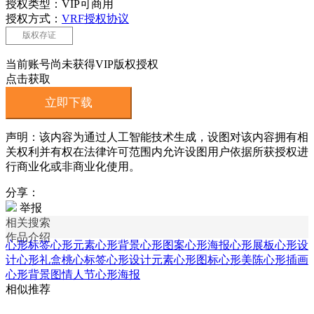
授权类型：VIP可商用
授权方式：
VRF授权协议
版权存证
当前账号尚未获得VIP版权授权
点击获取
立即下载
声明：该内容为通过人工智能技术生成，设图对该内容拥有相
关权利并有权在法律许可范围内允许设图用户依据所获授权进
行商业化或非商业化使用。
分享：
举报
相关搜索
作品介绍
心形标签
心形元素
心形背景
心形图案
心形海报
心形展板
心形设
计
心形礼盒
桃心标签
心形设计元素
心形图标
心形美陈
心形插画
心形背景图
情人节心形海报
相似推荐