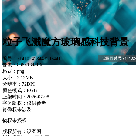
粒子飞溅魔方玻璃感科技背景
编号：714102458443503441
像素：896×1344PX
格式：png
大小：2.12MB
分辨率：72DPI
颜色模式：RGB
上架时间：2026-07-08
字体版权：仅供参考
肖像权未涉及
物权未授权
版权所有：设图网