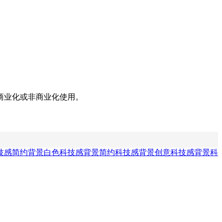
商业化或非商业化使用。
技感简约背景
白色科技感背景
简约科技感背景
创意科技感背景
科