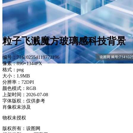
粒子飞溅魔方玻璃感科技背景
编号：714102554119772196
像素：896×1344PX
格式：png
大小：1.9MB
分辨率：72DPI
颜色模式：RGB
上架时间：2026-07-08
字体版权：仅供参考
肖像权未涉及
物权未授权
版权所有：设图网