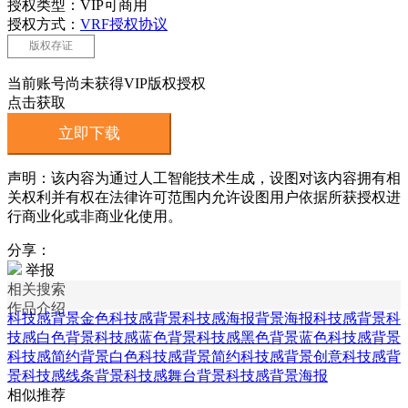
授权类型：VIP可商用
授权方式：
VRF授权协议
版权存证
当前账号尚未获得VIP版权授权
点击获取
立即下载
声明：该内容为通过人工智能技术生成，设图对该内容拥有相
关权利并有权在法律许可范围内允许设图用户依据所获授权进
行商业化或非商业化使用。
分享：
举报
相关搜索
作品介绍
科技感背景
金色科技感背景
科技感海报背景
海报科技感背景
科
技感白色背景
科技感蓝色背景
科技感黑色背景
蓝色科技感背景
科技感简约背景
白色科技感背景
简约科技感背景
创意科技感背
景
科技感线条背景
科技感舞台背景
科技感背景海报
相似推荐