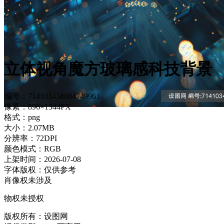
立体视角魔方玻璃感科技背景
编号：714103434084749961
像素：896×1344PX
格式：png
大小：2.07MB
分辨率：72DPI
颜色模式：RGB
上架时间：2026-07-08
字体版权：仅供参考
肖像权未涉及
物权未授权
版权所有：设图网