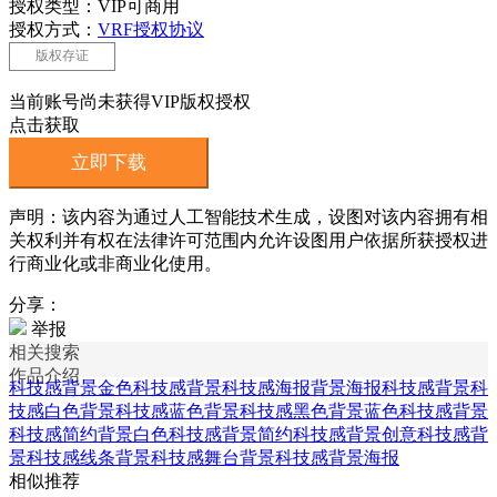
授权类型：VIP可商用
授权方式：
VRF授权协议
版权存证
当前账号尚未获得VIP版权授权
点击获取
立即下载
声明：该内容为通过人工智能技术生成，设图对该内容拥有相
关权利并有权在法律许可范围内允许设图用户依据所获授权进
行商业化或非商业化使用。
分享：
举报
相关搜索
作品介绍
科技感背景
金色科技感背景
科技感海报背景
海报科技感背景
科
技感白色背景
科技感蓝色背景
科技感黑色背景
蓝色科技感背景
科技感简约背景
白色科技感背景
简约科技感背景
创意科技感背
景
科技感线条背景
科技感舞台背景
科技感背景海报
相似推荐