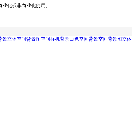
商业化或非商业化使用。
背景
立体空间背景图
空间样机背景
白色空间背景
空间背景图
立体