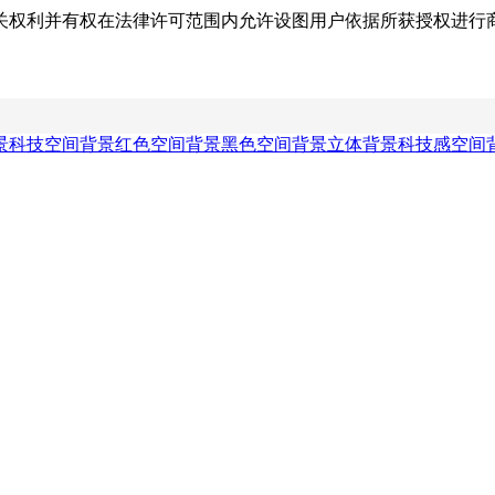
关权利并有权在法律许可范围内允许设图用户依据所获授权进行
景
科技空间背景
红色空间背景
黑色空间背景
立体背景
科技感空间