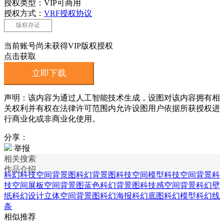
授权类型：VIP可商用
授权方式：
VRF授权协议
版权存证
当前账号尚未获得VIP版权授权
点击获取
立即下载
声明：该内容为通过人工智能技术生成，设图对该内容拥有相
关权利并有权在法律许可范围内允许设图用户依据所获授权进
行商业化或非商业化使用。
分享：
举报
相关搜索
作品介绍
科幻科技空间背景图
科幻背景图
科技空间模型
科技空间背景
科
技空间展板
空间背景图
蓝色科幻背景图
科技感空间背景
科幻壁
纸
科幻设计
立体空间背景图
科幻海报
科幻底图
科幻模型
科幻线
条
相似推荐