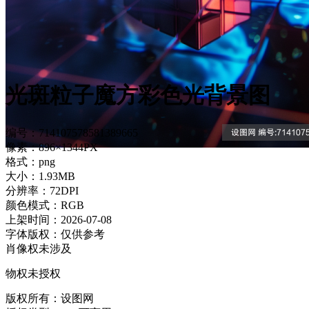
光斑粒子魔方彩色光背景图
编号：714107578581389665
像素：896×1344PX
格式：png
大小：1.93MB
分辨率：72DPI
颜色模式：RGB
上架时间：2026-07-08
字体版权：仅供参考
肖像权未涉及
物权未授权
版权所有：设图网