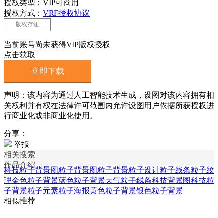
授权类型：VIP可商用
授权方式：
VRF授权协议
版权存证
当前账号尚未获得VIP版权授权
点击获取
立即下载
声明：该内容为通过人工智能技术生成，设图对该内容拥有相
关权利并有权在法律许可范围内允许设图用户依据所获授权进
行商业化或非商业化使用。
分享：
举报
相关搜索
作品介绍
科技粒子背景图
粒子背景图
粒子背景
粒子设计
粒子线条
粒子纹
理
金色粒子背景
蓝色粒子背景
大气粒子线条
科技背景图
科技粒
子背景
粒子元素
粒子海报
黄色粒子背景
银色粒子背景
相似推荐