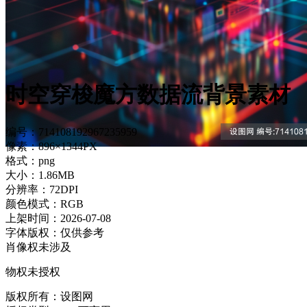
时空穿梭魔方数据流背景素材
编号：714108192967235959
像素：896×1344PX
格式：png
大小：1.86MB
分辨率：72DPI
颜色模式：RGB
上架时间：2026-07-08
字体版权：仅供参考
肖像权未涉及
物权未授权
版权所有：设图网