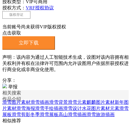
授权类型：VIP可商用
授权方式：
VRF授权协议
版权存证
当前账号尚未获得VIP版权授权
点击获取
立即下载
声明：该内容为通过人工智能技术生成，设图对该内容拥有相
关权利并有权在法律许可范围内允许设图用户依据所获授权进
行商业化或非商业化使用。
分享：
举报
相关搜索
作品介绍
滑雪图片素材
滑雪插画
滑雪背景
滑雪元素
麒麟图片素材
新年图
片素材
滑雪海报
滑雪手绘插画
滑雪设计
水花图片素材元素
滑雪
展板
滑雪剪影
冬季滑雪展板
高山滑雪插画
滑雪旅游插画
相似推荐