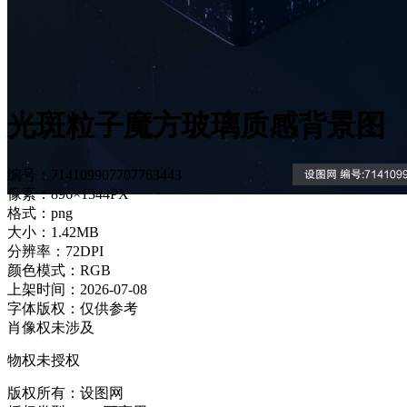
光斑粒子魔方玻璃质感背景图
编号：714109907707763443
像素：896×1344PX
格式：png
大小：1.42MB
分辨率：72DPI
颜色模式：RGB
上架时间：2026-07-08
字体版权：仅供参考
肖像权未涉及
物权未授权
版权所有：设图网