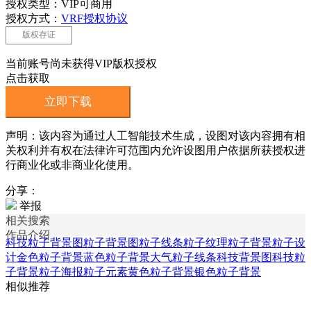
授权类型：VIP可商用
授权方式：
VRF授权协议
版权存证
当前账号尚未获得VIP版权授权
点击获取
立即下载
声明：该内容为通过人工智能技术生成，设图对该内容拥有相
关权利并有权在法律许可范围内允许设图用户依据所获授权进
行商业化或非商业化使用。
分享：
举报
相关搜索
作品介绍
科技粒子背景图
粒子背景图
粒子线条
粒子纹理
粒子背景
粒子设
计
金色粒子背景
蓝色粒子背景
大气粒子线条
科技背景图
科技粒
子背景
粒子海报
粒子元素
黄色粒子背景
银色粒子背景
相似推荐