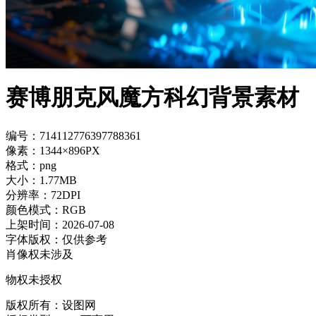
赛博朋克风魔方科幻背景素材
编号：714112776397788361
像素：1344×896PX
格式：png
大小：1.77MB
分辨率：72DPI
颜色模式：RGB
上架时间：2026-07-08
字体版权：仅供参考
肖像权未涉及
物权未授权
版权所有：设图网