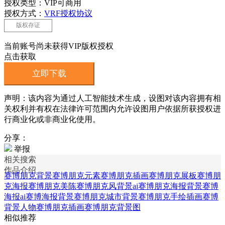
授权类型：VIP可商用
授权方式：
VRF授权协议
版权存证
当前账号尚未获得VIP版权授权
点击获取
立即下载
声明：该内容为通过人工智能技术生成，设图对该内容拥有相
关权利并有权在法律许可范围内允许设图用户依据所获授权进
行商业化或非商业化使用。
分享：
举报
相关搜索
作品介绍
赛博朋克背景
赛博朋克元素
赛博朋克插画
赛博朋克展板
赛博朋
克海报
赛博朋克美陈
赛博朋克风背景
ai赛博朋克海报背景
赛博
海报
ai赛博海报背景
赛博朋克城市背景
赛博朋克手绘插画
赛博
背景
人物赛博朋克插画
赛博朋克背景图
相似推荐