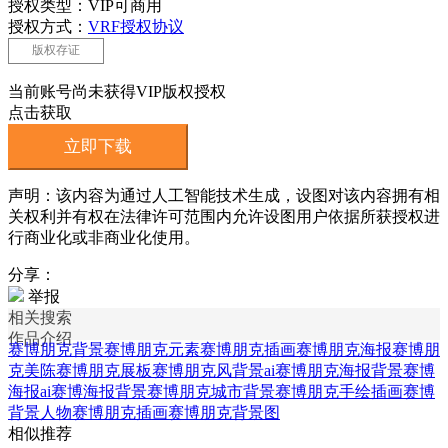
授权类型：VIP可商用
授权方式：
VRF授权协议
版权存证
当前账号尚未获得VIP版权授权
点击获取
立即下载
声明：该内容为通过人工智能技术生成，设图对该内容拥有相
关权利并有权在法律许可范围内允许设图用户依据所获授权进
行商业化或非商业化使用。
分享：
举报
相关搜索
作品介绍
赛博朋克背景
赛博朋克元素
赛博朋克插画
赛博朋克海报
赛博朋
克美陈
赛博朋克展板
赛博朋克风背景
ai赛博朋克海报背景
赛博
海报
ai赛博海报背景
赛博朋克城市背景
赛博朋克手绘插画
赛博
背景
人物赛博朋克插画
赛博朋克背景图
相似推荐