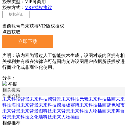
授权类型：VIP可商用
授权方式：
VRF授权协议
版权存证
当前账号尚未获得VIP版权授权
点击获取
立即下载
声明：该内容为通过人工智能技术生成，设图对该内容拥有相
关权利并有权在法律许可范围内允许设图用户依据所获授权进
行商业化或非商业化使用。
分享：
举报
相关搜索
作品介绍
未来科技背景
未来科技感背景
未来科技元素
未来科技插画
未来
科技海报
未来背景
未来科技感展板
赛博未来科技插画
蓝色城市
未来背景
未来背景图
科技未来背景
未来科技人物插画
未来舞台
背景
未来科技文化墙
科技未来人物插画
相似推荐