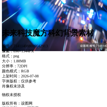
未来科技魔方科幻背景素材
编号：714114088699042913
像素：896×1344PX
格式：png
大小：1.88MB
分辨率：72DPI
颜色模式：RGB
上架时间：2026-07-08
字体版权：仅供参考
肖像权未涉及
物权未授权
版权所有：设图网