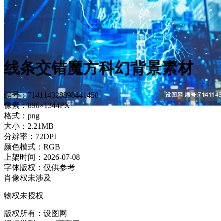
线条交错魔方科幻背景素材
编号：714114328898441458
像素：896×1344PX
格式：png
大小：2.21MB
分辨率：72DPI
颜色模式：RGB
上架时间：2026-07-08
字体版权：仅供参考
肖像权未涉及
物权未授权
版权所有：设图网