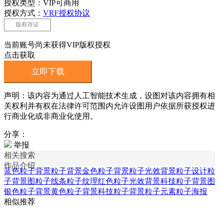
授权类型：VIP可商用
授权方式：
VRF授权协议
版权存证
当前账号尚未获得VIP版权授权
点击获取
立即下载
声明：该内容为通过人工智能技术生成，设图对该内容拥有相
关权利并有权在法律许可范围内允许设图用户依据所获授权进
行商业化或非商业化使用。
分享：
举报
相关搜索
作品介绍
蓝色粒子背景
粒子背景
金色粒子背景
粒子光效背景
粒子设计
粒
子背景图
粒子线条
粒子纹理
红色粒子光效背景
科技粒子背景图
银色粒子背景
黄色粒子背景
科技粒子背景
粒子元素
粒子海报
相似推荐