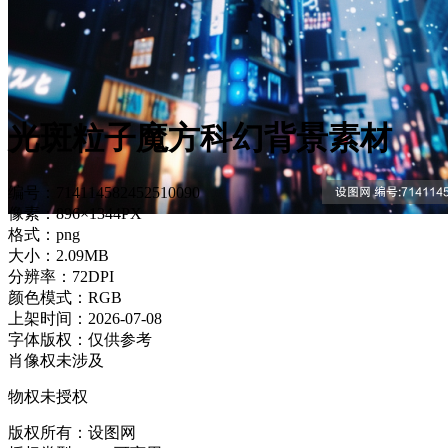
光斑粒子魔方科幻背景素材
编号：714114582452510090
像素：896×1344PX
格式：png
大小：2.09MB
分辨率：72DPI
颜色模式：RGB
上架时间：2026-07-08
字体版权：仅供参考
肖像权未涉及
物权未授权
版权所有：设图网