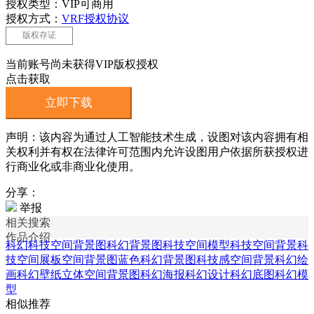
授权类型：VIP可商用
授权方式：
VRF授权协议
版权存证
当前账号尚未获得VIP版权授权
点击获取
立即下载
声明：该内容为通过人工智能技术生成，设图对该内容拥有相
关权利并有权在法律许可范围内允许设图用户依据所获授权进
行商业化或非商业化使用。
分享：
举报
相关搜索
作品介绍
科幻科技空间背景图
科幻背景图
科技空间模型
科技空间背景
科
技空间展板
空间背景图
蓝色科幻背景图
科技感空间背景
科幻绘
画
科幻壁纸
立体空间背景图
科幻海报
科幻设计
科幻底图
科幻模
型
相似推荐