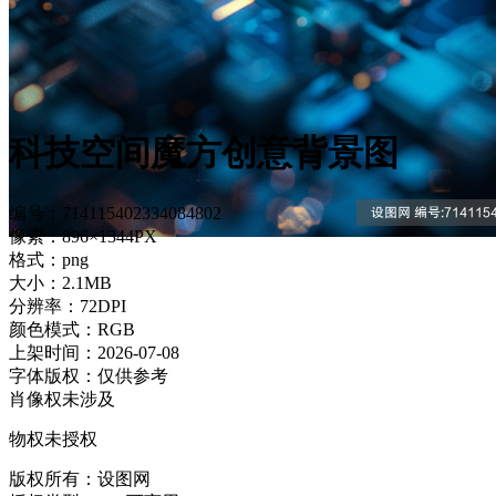
科技空间魔方创意背景图
编号：714115402334084802
像素：896×1344PX
格式：png
大小：2.1MB
分辨率：72DPI
颜色模式：RGB
上架时间：2026-07-08
字体版权：仅供参考
肖像权未涉及
物权未授权
版权所有：设图网