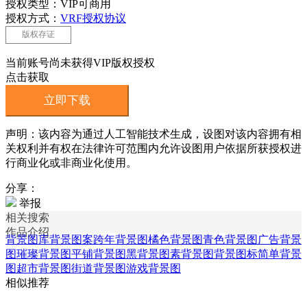
授权类型：VIP可商用
授权方式：
VRF授权协议
版权存证
当前账号尚未获得VIP版权授权
点击获取
立即下载
声明：该内容为通过人工智能技术生成，设图对该内容拥有相
关权利并有权在法律许可范围内允许设图用户依据所获授权进
行商业化或非商业化使用。
分享：
举报
相关搜索
作品介绍
背景图库
背景图案
跨年背景图
橘色背景图
青色背景图
广告背景
图
璀璨背景图
平铺背景图
黑背景图
素背景图
背景图标
简单背景
图
超市背景图
街道背景图
游戏背景图
相似推荐