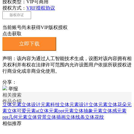
授权类型：VIP可商用
授权方式：
VRF授权协议
版权存证
当前账号尚未获得VIP版权授权
点击获取
立即下载
声明：该内容为通过人工智能技术生成，设图对该内容拥有相
关权利并有权在法律许可范围内允许设图用户依据所获授权进
行商业化或非商业化使用。
分享：
举报
相关搜索
作品介绍
立体元素
立体设计元素
科技立体元素
设计立体元素
立体花朵元
素
立体可爱元素
ai立体元素
ppt元素
立体抽象元素
立体感元素
ppt几何元素
立体背景
立体插画
立体线条
立体花纹
相似推荐