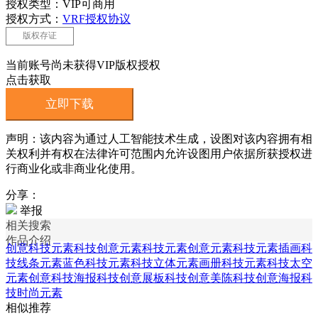
授权类型：VIP可商用
授权方式：
VRF授权协议
版权存证
当前账号尚未获得VIP版权授权
点击获取
立即下载
声明：该内容为通过人工智能技术生成，设图对该内容拥有相
关权利并有权在法律许可范围内允许设图用户依据所获授权进
行商业化或非商业化使用。
分享：
举报
相关搜索
作品介绍
创意科技元素
科技创意元素
科技元素
创意元素
科技元素插画
科
技线条元素
蓝色科技元素
科技立体元素
画册科技元素
科技太空
元素
创意科技海报
科技创意展板
科技创意美陈
科技创意海报
科
技时尚元素
相似推荐