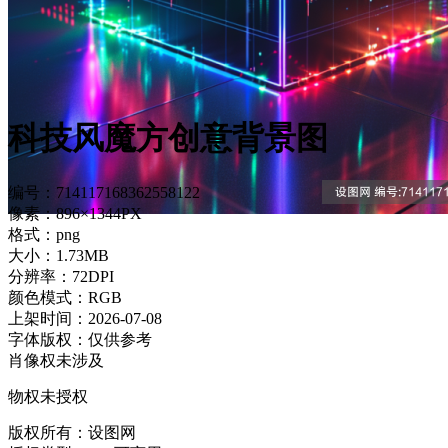
科技风魔方创意背景图
编号：714117168362558122
像素：896×1344PX
格式：png
大小：1.73MB
分辨率：72DPI
颜色模式：RGB
上架时间：2026-07-08
字体版权：仅供参考
肖像权未涉及
物权未授权
版权所有：设图网