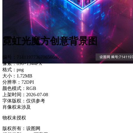
霓虹光魔方创意背景图
编号：714119773679656646
像素：896×1344PX
格式：png
大小：1.72MB
分辨率：72DPI
颜色模式：RGB
上架时间：2026-07-08
字体版权：仅供参考
肖像权未涉及
物权未授权
版权所有：设图网