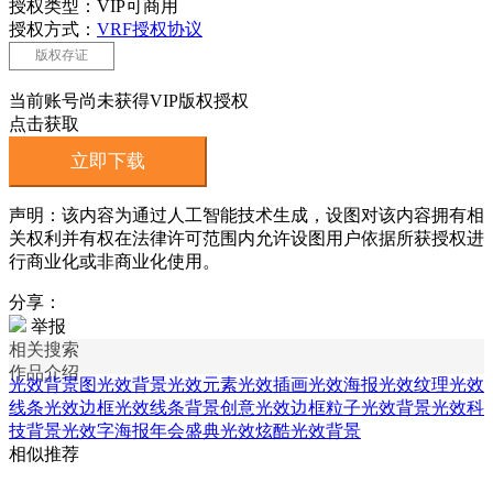
授权类型：VIP可商用
授权方式：
VRF授权协议
版权存证
当前账号尚未获得VIP版权授权
点击获取
立即下载
声明：该内容为通过人工智能技术生成，设图对该内容拥有相
关权利并有权在法律许可范围内允许设图用户依据所获授权进
行商业化或非商业化使用。
分享：
举报
相关搜索
作品介绍
光效背景图
光效背景
光效元素
光效插画
光效海报
光效纹理
光效
线条
光效边框
光效线条背景
创意光效边框
粒子光效背景
光效科
技背景
光效字海报
年会盛典光效
炫酷光效背景
相似推荐