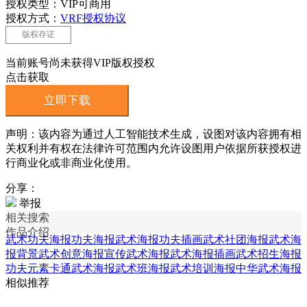
授权类型：VIP可商用
授权方式：
VRF授权协议
版权存证
当前账号尚未获得VIP版权授权
点击获取
立即下载
声明：该内容为通过人工智能技术生成，设图对该内容拥有相
关权利并有权在法律许可范围内允许设图用户依据所获授权进
行商业化或非商业化使用。
分享：
举报
相关搜索
作品介绍
武术功夫海报
功夫海报
武术海报
功夫插画
武术社团海报
武术海
报背景
武术创意海报
宣传武术海报
武术海报插画
武术招生海报
功夫元素
卡通武术海报
武术班海报
武术培训海报
中华武术海报
相似推荐