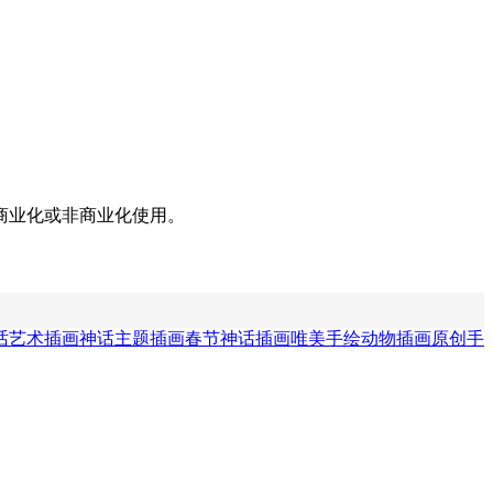
商业化或非商业化使用。
话艺术插画
神话主题插画
春节神话插画
唯美手绘动物插画
原创手