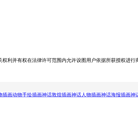
关权利并有权在法律许可范围内允许设图用户依据所获授权进行
物插画
动物手绘插画
神话敦煌插画
神话人物插画
神话海报插画
神