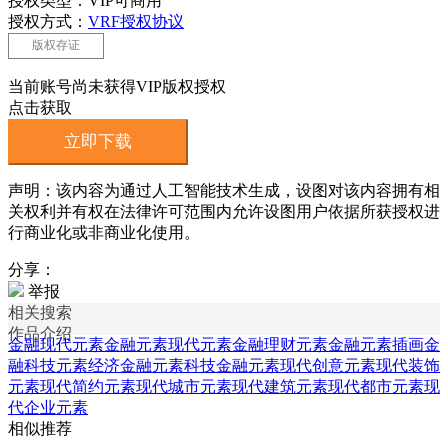
授权类型：VIP可商用
授权方式：
VRF授权协议
版权存证
当前账号尚未获得VIP版权授权
点击获取
立即下载
声明：该内容为通过人工智能技术生成，设图对该内容拥有相
关权利并有权在法律许可范围内允许设图用户依据所获授权进
行商业化或非商业化使用。
分享：
举报
相关搜索
作品介绍
金融现代元素
金融元素
现代元素
金融理财元素
金融元素插画
金
融科技元素
经济金融元素
科技金融元素
现代创意元素
现代装饰
元素
现代简约元素
现代城市元素
现代建筑元素
现代都市元素
现
代企业元素
相似推荐