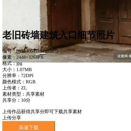
老旧砖墙建筑入口细节照片
编号：933340645194602075
像素：2448×3264PX
格式：jpg
大小：1.07MB
分辨率：72DPI
颜色模式：RGB
上传者：ZL
素材类型：共享素材
共享分：10分
上传作品获得共享分即可下载共享素材
上传分享
高速下载