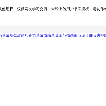
权，仅供网友学习交流，未经上传用户书面授权，请勿作他用。若您的
奶草莓
草莓甜筒
巧克力草莓
微缩草莓
细节插画
细节设计
细节边框