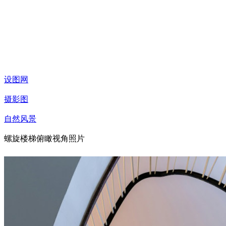
设图网
摄影图
自然风景
螺旋楼梯俯瞰视角照片