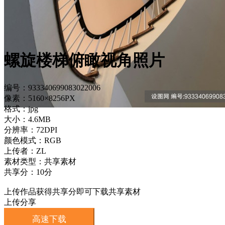
螺旋楼梯俯瞰视角照片
编号：933340699083022006
像素：5160×8256PX
格式：jpg
大小：4.6MB
分辨率：72DPI
颜色模式：RGB
上传者：ZL
素材类型：共享素材
共享分：10分
上传作品获得共享分即可下载共享素材
上传分享
高速下载