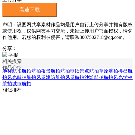
高速下载
声明：设图网共享素材作品均是用户自行上传分享并拥有版权
或使用权，仅供网友学习交流，未经上传用户书面授权，请勿
作他用。若您的权利被侵害，请联系3007502718@qq.com。
分享：
举报
相关搜索
作品介绍
地标航拍
航拍航拍
夜景航拍
航拍壁纸
景点航拍
草原航拍
楼盘航
拍
风光航拍
航拍风景
建筑航拍
风景航拍
沙滩航拍
航拍风光
学校
航拍
城市航拍
相似推荐