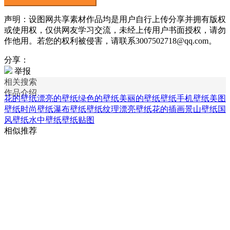
声明：设图网共享素材作品均是用户自行上传分享并拥有版权
或使用权，仅供网友学习交流，未经上传用户书面授权，请勿
作他用。若您的权利被侵害，请联系3007502718@qq.com。
分享：
举报
相关搜索
作品介绍
花的壁纸
漂亮的壁纸
绿色的壁纸
美丽的壁纸
壁纸手机壁纸
美图
壁纸
时尚壁纸
瀑布壁纸
壁纸纹理
漂亮壁纸
花的插画
景山壁纸
国
风壁纸
水中壁纸
壁纸贴图
相似推荐