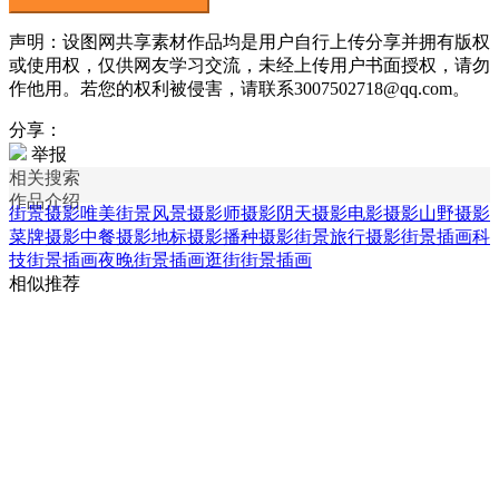
声明：设图网共享素材作品均是用户自行上传分享并拥有版权
或使用权，仅供网友学习交流，未经上传用户书面授权，请勿
作他用。若您的权利被侵害，请联系3007502718@qq.com。
分享：
举报
相关搜索
作品介绍
街景摄影
唯美街景风景
摄影师摄影
阴天摄影
电影摄影
山野摄影
菜牌摄影
中餐摄影
地标摄影
播种摄影
街景旅行摄影
街景插画
科
技街景插画
夜晚街景插画
逛街街景插画
相似推荐