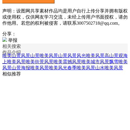
声明：设图网共享素材作品均是用户自行上传分享并拥有版权
或使用权，仅供网友学习交流，未经上传用户书面授权，请勿
作他用。若您的权利被侵害，请联系3007502718@qq.com。
分享：
举报
相关搜索
作品介绍
唯美山景风景
山景唯美风景
山景风景
风光唯美风景
高山景观
海
上唯美风景
唯美街景风景
唯美震撼风景
唯美城市风景
飘雪唯美
风景
山景海报
唯美风景
唯美风光
春季唯美风景
山水唯美风景
相似推荐