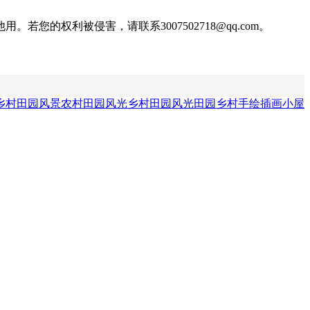
权利被侵害，请联系3007502718@qq.com。
乡村田园风景
农村田园风光
乡村田园风光
田园乡村手绘插画
小屋