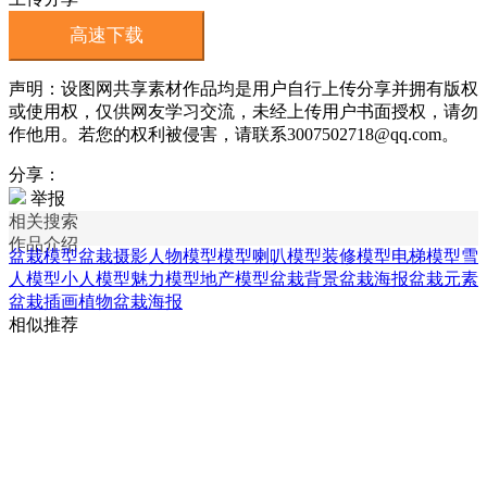
高速下载
声明：设图网共享素材作品均是用户自行上传分享并拥有版权
或使用权，仅供网友学习交流，未经上传用户书面授权，请勿
作他用。若您的权利被侵害，请联系3007502718@qq.com。
分享：
举报
相关搜索
作品介绍
盆栽模型
盆栽摄影
人物模型模型
喇叭模型
装修模型
电梯模型
雪
人模型
小人模型
魅力模型
地产模型
盆栽背景
盆栽海报
盆栽元素
盆栽插画
植物盆栽海报
相似推荐