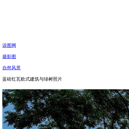
设图网
摄影图
自然风景
蓝砖红瓦欧式建筑与绿树照片