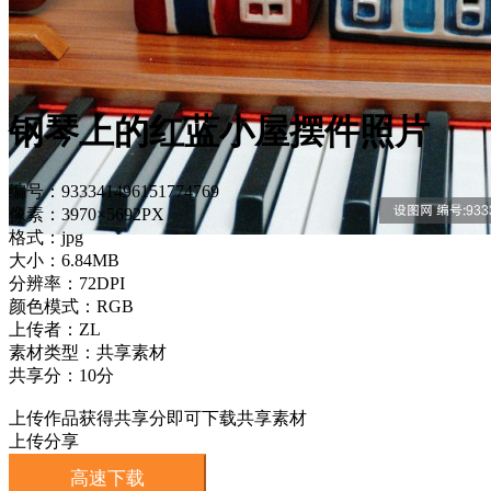
钢琴上的红蓝小屋摆件照片
编号：933341496151774769
像素：3970×5692PX
格式：jpg
大小：6.84MB
分辨率：72DPI
颜色模式：RGB
上传者：ZL
素材类型：共享素材
共享分：10分
上传作品获得共享分即可下载共享素材
上传分享
高速下载