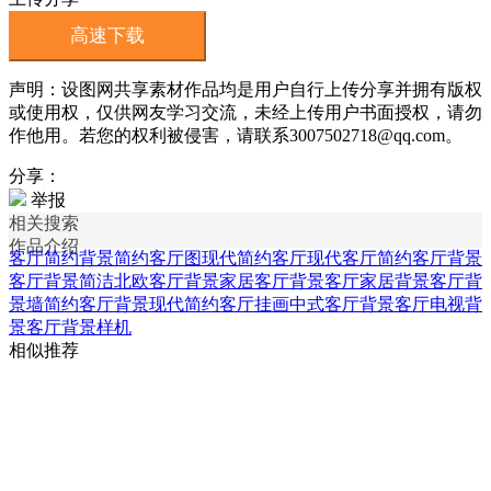
高速下载
声明：设图网共享素材作品均是用户自行上传分享并拥有版权
或使用权，仅供网友学习交流，未经上传用户书面授权，请勿
作他用。若您的权利被侵害，请联系3007502718@qq.com。
分享：
举报
相关搜索
作品介绍
客厅简约背景
简约客厅图
现代简约客厅
现代客厅简约
客厅背景
客厅背景简洁
北欧客厅背景
家居客厅背景
客厅家居背景
客厅背
景墙
简约客厅背景
现代简约客厅挂画
中式客厅背景
客厅电视背
景
客厅背景样机
相似推荐