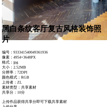
黑白条纹客厅复古风格装饰照
片
编号：933341540049361936
像素：4954×3648PX
格式：jpg
大小：2.52MB
分辨率：72DPI
颜色模式：RGB
上传者：ZL
素材类型：共享素材
共享分：10分
上传作品获得共享分即可下载共享素材
上传分享