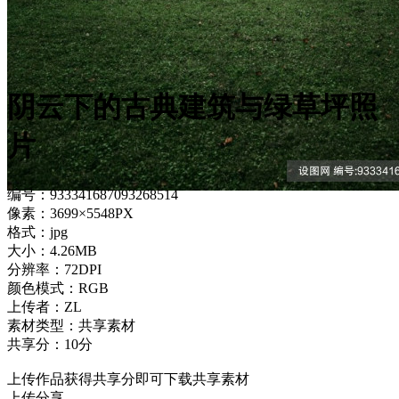
阴云下的古典建筑与绿草坪照
片
编号：933341687093268514
像素：3699×5548PX
格式：jpg
大小：4.26MB
分辨率：72DPI
颜色模式：RGB
上传者：ZL
素材类型：共享素材
共享分：10分
上传作品获得共享分即可下载共享素材
上传分享