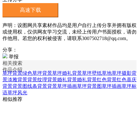
高速下载
声明：设图网共享素材作品均是用户自行上传分享并拥有版权
或使用权，仅供网友学习交流，未经上传用户书面授权，请勿
作他用。若您的权利被侵害，请联系3007502718@qq.com。
分享：
举报
相关搜索
作品介绍
草坪背景
绿色草坪背景
草坪婚礼背景
草坪壁纸
草地草坪摄影
背
景淡雅背景
背景纹理背景
婚礼背景婚礼背景
红色背景红色喜庆
背景
背景图线条背景
背景草坪插画
草坪背景图
草坪插画
草坪标
语
草坪风光
相似推荐