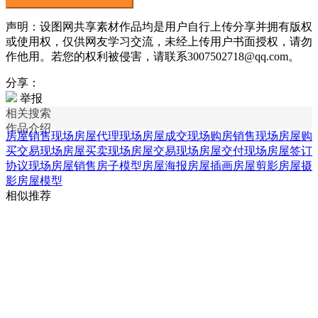
声明：设图网共享素材作品均是用户自行上传分享并拥有版权
或使用权，仅供网友学习交流，未经上传用户书面授权，请勿
作他用。若您的权利被侵害，请联系3007502718@qq.com。
分享：
举报
相关搜索
作品介绍
房屋销售现场
房屋代理现场
房屋成交现场
购房销售现场
房屋购
买交易现场
房屋买卖现场
房屋交易现场
房屋交付现场
房屋签订
协议现场
房屋销售房子模型
房屋海报
房屋插画
房屋剪影
房屋摄
影
房屋模型
相似推荐