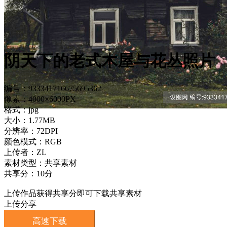
阴天下的老式木屋与花丛照片
编号：933341716675695362
像素：4000×6000PX
格式：jpg
大小：1.77MB
分辨率：72DPI
颜色模式：RGB
上传者：ZL
素材类型：共享素材
共享分：10分
上传作品获得共享分即可下载共享素材
上传分享
高速下载