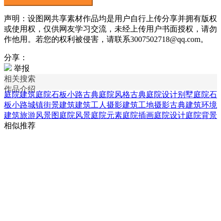
声明：设图网共享素材作品均是用户自行上传分享并拥有版权
或使用权，仅供网友学习交流，未经上传用户书面授权，请勿
作他用。若您的权利被侵害，请联系3007502718@qq.com。
分享：
举报
相关搜索
作品介绍
庭院建筑
庭院石板小路
古典庭院风格
古典庭院设计
别墅庭院石
板小路
城镇街景建筑
建筑工人摄影
建筑工地摄影
古典建筑环境
建筑旅游风景图
庭院风景
庭院元素
庭院插画
庭院设计
庭院背景
相似推荐