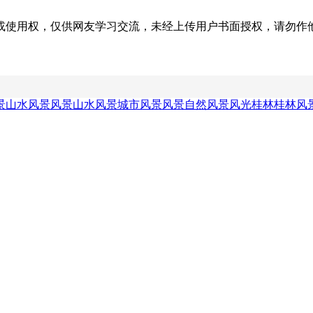
权，仅供网友学习交流，未经上传用户书面授权，请勿作他用。若您的
景
山水风景风景
山水风景城市风景
风景自然风景
风光桂林桂林风