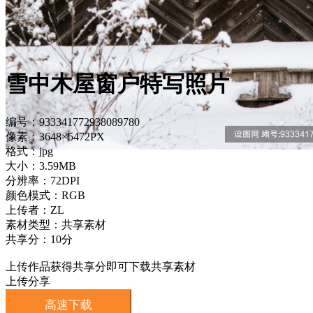
雪中木屋窗户特写照片
编号：933341772938089780
像素：3648×5472PX
格式：jpg
大小：3.59MB
分辨率：72DPI
颜色模式：RGB
上传者：ZL
素材类型：共享素材
共享分：10分
上传作品获得共享分即可下载共享素材
上传分享
高速下载