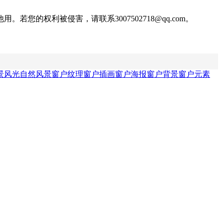
权利被侵害，请联系3007502718@qq.com。
景
风光自然风景
窗户纹理
窗户插画
窗户海报
窗户背景
窗户元素