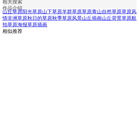
相关搜索
作品介绍
山丘草原
阳光草原
山下草原
羊群草原
草原青山
自然草原
草原风
情
非洲草原
秋日的草原
秋季草原风景
山丘插画
山丘背景
草原航
拍
草原海报
草原插画
相似推荐