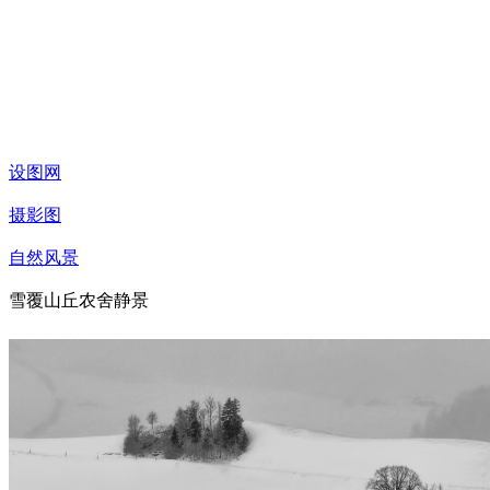
设图网
摄影图
自然风景
雪覆山丘农舍静景